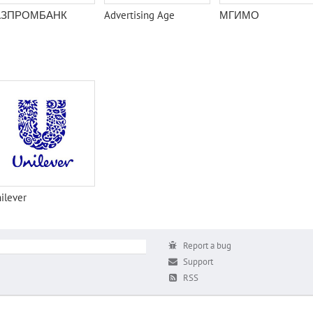
АЗПРОМБАНК
Advertising Age
МГИМО
ilever
Report a bug
Support
RSS