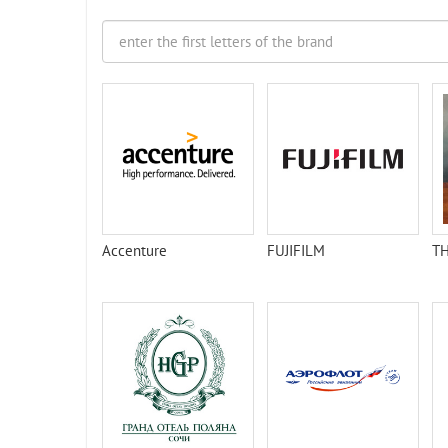
Accenture
FUJIFILM
TH