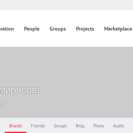
ration
People
Groups
Projects
Marketplace
имирясова
ow
s
Brands
Friends
Groups
Blog
Photo
Audio