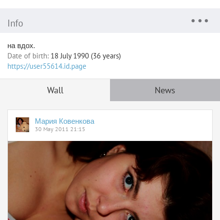
Info
на вдох.
Date of birth:
18 July 1990 (36 years)
https://user55614.id.page
Wall
News
Мария Ковенкова
30 May 2011 21:15