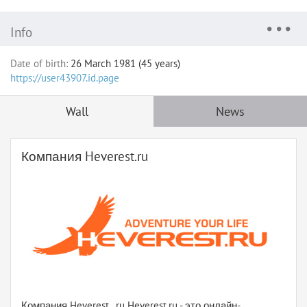
Info
Date of birth:
26 March 1981 (45 years)
https://user43907.id.page
Wall
News
Компания Heverest.ru
Компания Heverest . ru Heverest.ru - это онлайн-