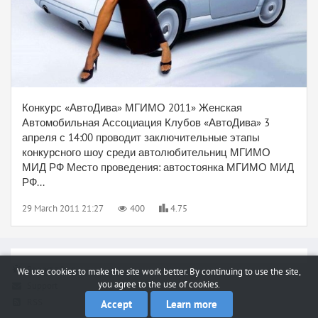
Конкурс «АвтоДива» МГИМО 2011» Женская
Автомобильная Ассоциация Клубов «АвтоДива» 3
апреля с 14:00 проводит заключительные этапы
конкурсного шоу среди автолюбительниц МГИМО
МИД РФ Место проведения: автостоянка МГИМО МИД
РФ...
29 March 2011 21:27
400
4.75
Report a bug
We use cookies to make the site work better. By continuing to use the site,
you agree to the use of cookies.
Support
RSS
Accept
Learn more