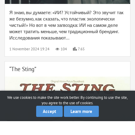
Я знаю, вы думаете: «ИИ? Устойчивый? Это звучит так
же безумно, как сказать, что пластик экологически
чистый!» Но вот в чем загвоздка: ИИ на самом деле
может тратить меньше, чем традиционный брендинг.
Исследования показывают...
1 November 2024 19:24
104
7.65
“The Sting”
We use cookies to make the site work better. By continuing to use the site,
you agree to the use of cookies.
Accept
Learn more