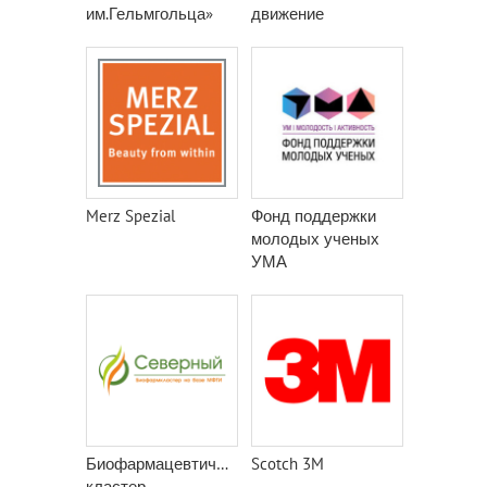
им.Гельмгольца»
движение
Merz Spezial
Фонд поддержки
молодых ученых
УМА
Биофармацевтический
Scotch 3M
кластер