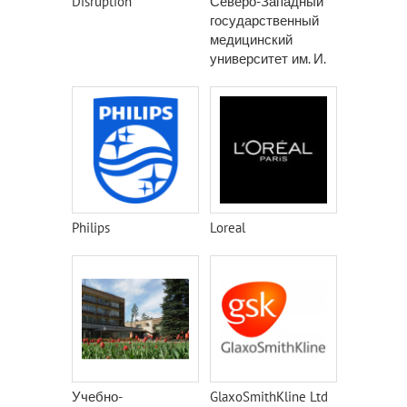
Disruption
Северо-Западный
государственный
медицинский
университет им. И.
И. Мечникова
Philips
Loreal
Учебно-
GlaxoSmithKline Ltd