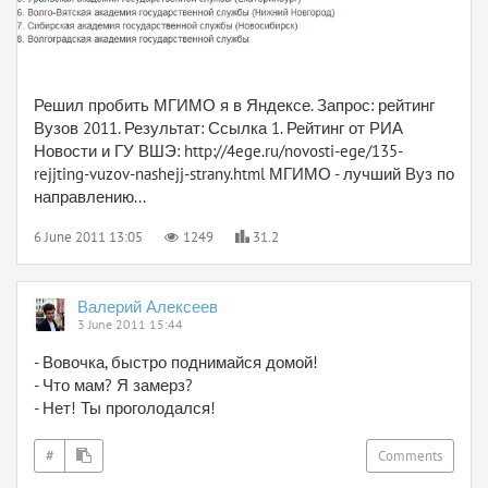
Решил пробить МГИМО я в Яндексе. Запрос: рейтинг
Вузов 2011. Результат: Ссылка 1. Рейтинг от РИА
Новости и ГУ ВШЭ: http://4ege.ru/novosti-ege/135-
rejjting-vuzov-nashejj-strany.html МГИМО - лучший Вуз по
направлению...
6 June 2011 13:05
1249
31.2
Валерий Алексеев
3 June 2011 15:44
- Вовочка, быстро поднимайся домой!
- Что мам? Я замерз?
- Нет! Ты проголодался!
#
Comments