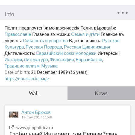
Info
Полит. предпочтенiя: монархическія Религ. вѣрованiя:
Православiе
Главное въ жизни:
Семья и дѣти
Главное въ
людяхъ:
Смѣлость и упорство
Вдохновляютъ:
Русская
Культура
,
Русская Природа
,
Русская Цивилизация
Дѣятельность:
Евразийский союз молодёжи
Интересы:
История
,
Литература
,
Философия
,
Евразийство
,
Традиционализм
,
Музыка
Date of birth:
21 December 1989 (36 years)
https://eurasian.id.page
Wall
News
Антон Брюков
14 May 2017 11:40
www.geopolitica.ru
Глобальный Интернет или Евразийская