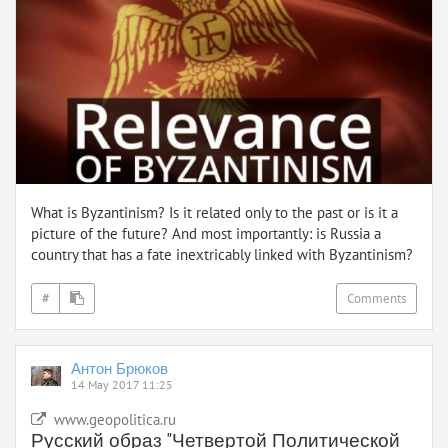
What is Byzantinism? Is it related only to the past or is it a
picture of the future? And most importantly: is Russia a
country that has a fate inextricably linked with Byzantinism?
#
Comments
Антон Брюков
14 May 2017 11:25
www.geopolitica.ru
Русский образ "Четвертой Политической