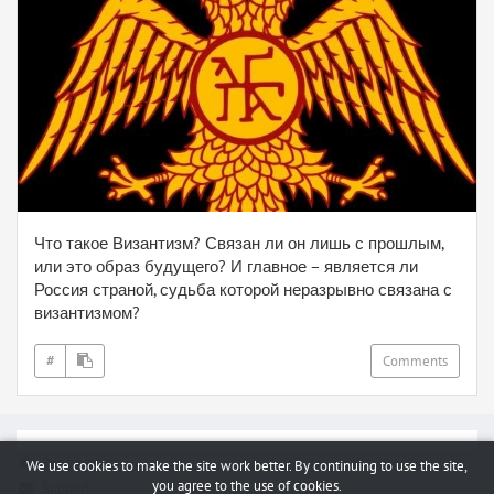
Что такое Византизм? Связан ли он лишь с прошлым,
или это образ будущего? И главное – является ли
Россия страной, судьба которой неразрывно связана с
византизмом?
#
Comments
Report a bug
We use cookies to make the site work better. By continuing to use the site,
you agree to the use of cookies.
Support