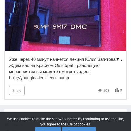
Уже через 40 минут начнется лекция Юлия Загитова▼ .
Ждем вас на Красном Октябре! Трансляцию
мероприятия вы можете смотреть здесь
http://youngleaderscience.bump.
0
105
Show
Report a bug
We use cookies to make the site work better. By continuing to use the site,
you agree to the use of cookies.
Support