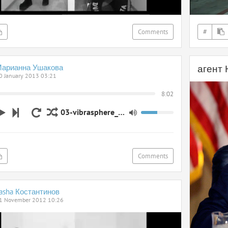
Comments
#
арианна Ушакова
агент 
0 January 2013 03:21
8:02
03-vibrasphere_-_purple_floating_cosma_remix_rip-gem
Comments
asha Костантинов
1 November 2012 10:26