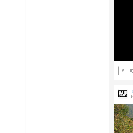
#
P
1