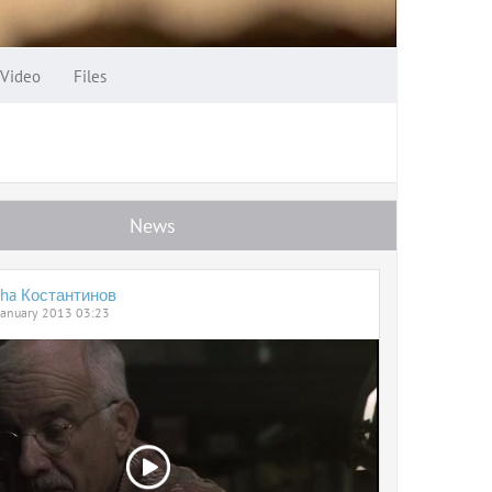
Video
Files
News
sha Костантинов
January 2013 03:23