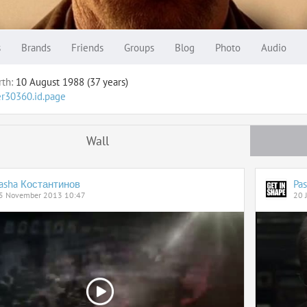
s
Brands
Friends
Groups
Blog
Photo
Audio
rth:
10 August 1988 (37 years)
er30360.id.page
Wall
asha Костантинов
Pa
5 November 2013 10:47
20 