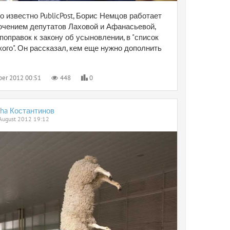
о известно PublicPost, Борис Немцов работает
ючением депутатов Лаховой и Афанасьевой,
поправок к закону об усыновлении, в "список
ого". Он рассказал, кем еще нужно дополнить
er 2012 00:51
448
0
sha Костантинов
August 2012 19:12