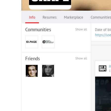
Info
Resumes
Marketplace
Communitie
Communities
Show all
Date of bi
https://us
Friends
Show all
P
1