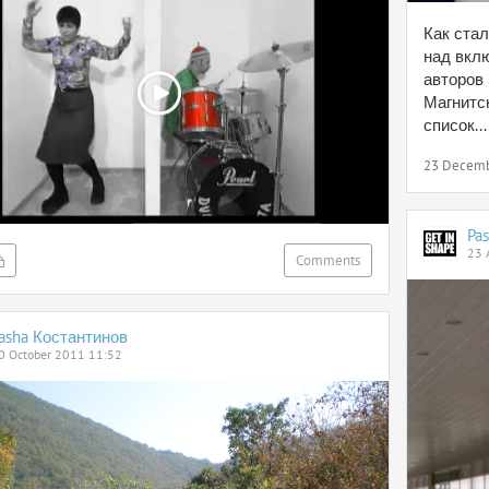
Как стал
над вкл
авторов 
Магнитск
список...
23 Decemb
Pa
23 
Comments
asha Костантинов
0 October 2011 11:52