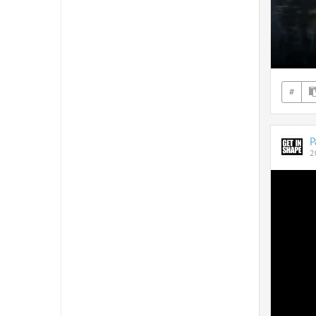
#
P
2