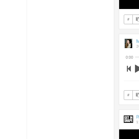
#
М
2
0:00
#
P
1