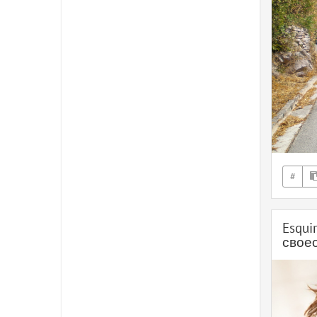
#
Esqui
свое