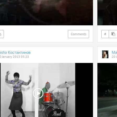
Comments
#
asha Костантинов
Ма
0 January 2013 03:23
20 