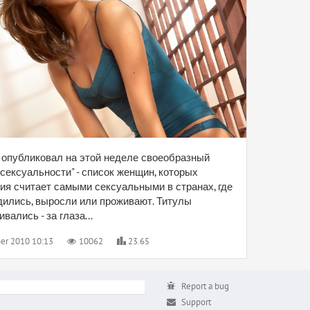
e опубликовал на этой неделе своеобразный
 сексуальности" - список женщин, которых
ия считает самыми сексуальными в странах, где
дились, выросли или проживают. Титулы
вались - за глаза...
er 2010 10:13
10062
23.65
Report a bug
Support