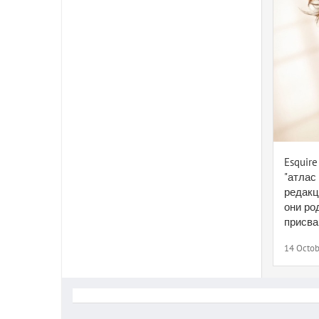
Esquir
"атлас
редакц
они ро
присваи
14 Octob