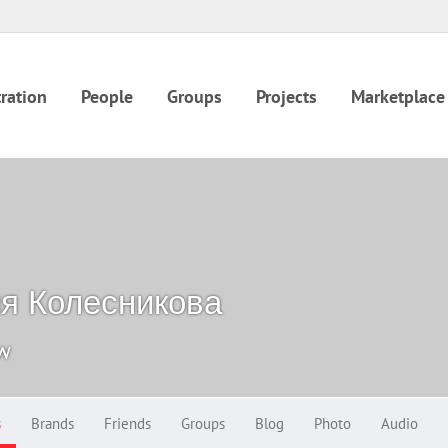
ration
People
Groups
Projects
Marketplace
я Колесникова
ow
s
Brands
Friends
Groups
Blog
Photo
Audio