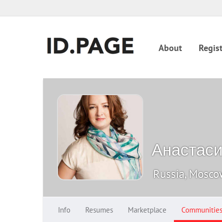
About
Regist
Анастаси
Russia, Mosc
Info
Resumes
Marketplace
Communitie