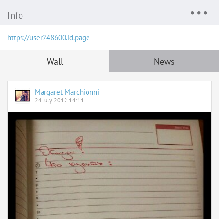
Info
https://user248600.id.page
Wall
News
Margaret Marchionni
24 July 2012 14:11