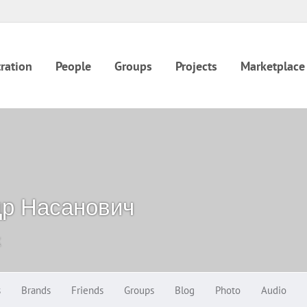
ration
People
Groups
Projects
Marketplace
др Насанович
k
s
Brands
Friends
Groups
Blog
Photo
Audio