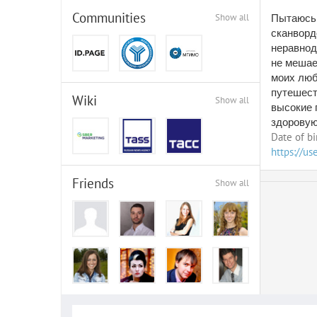
Communities
Show all
Пытаюсь 
сканворд
неравнод
не мешае
моих люб
путешест
Wiki
Show all
высокие 
здоровую
Date of bi
https://us
Friends
Show all