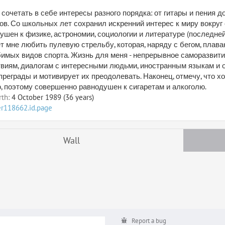
сочетать в себе интересы разного порядка: от гитары и пения д
ов. Со школьных лет сохранил искренний интерес к миру вокруг
ушен к физике, астрономии, социологии и литературе (последней
т мне любить пулевую стрельбу, которая, наряду с бегом, плава
имых видов спорта. Жизнь для меня - непрерывное саморазвитие
виям, диалогам с интересными людьми, иностранным языкам и от
преграды и мотивирует их преодолевать. Наконец, отмечу, что хо
, поэтому совершенно равнодушен к сигаретам и алкоголю.
rth:
4 October 1989 (36 years)
er118662.id.page
Wall
Report a bug