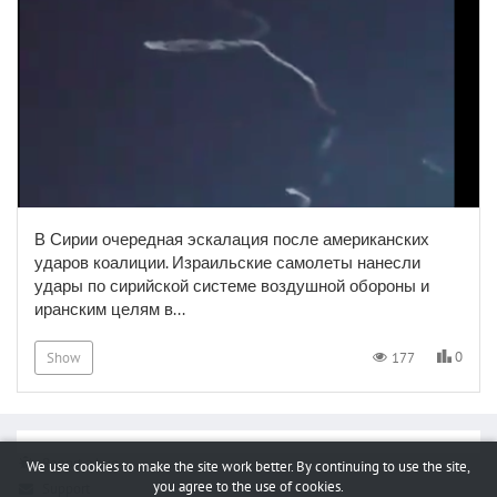
В Сирии очередная эскалация после американских
ударов коалиции. Израильские самолеты нанесли
удары по сирийской системе воздушной обороны и
иранским целям в...
0
177
Show
Report a bug
We use cookies to make the site work better. By continuing to use the site,
you agree to the use of cookies.
Support