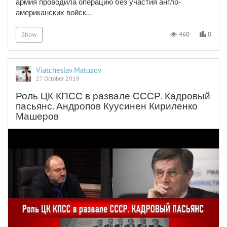
армия проводила операцию без участия англо-
американских войск...
0
460
Show
Viatcheslav Matuzov
27 October 2019
Роль ЦК КПСС в развале СССР. Кадровый
пасьянс. Андропов Куусинен Кириленко
Машеров